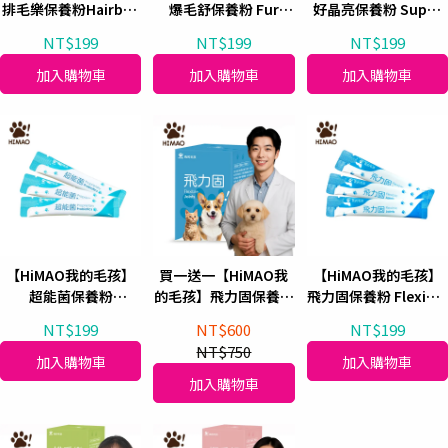
排毛樂保養粉Hairball
爆毛舒保養粉 Fur
好晶亮保養粉 Super
Relief 3入體驗包
Growth Support 3入
Lutein 3入體驗包
NT$199
NT$199
NT$199
體驗包
加入購物車
加入購物車
加入購物車
【HiMAO我的毛孩】
買一送一【HiMAO我
【HiMAO我的毛孩】
超能菌保養粉
的毛孩】飛力固保養粉
飛力固保養粉 Flexible
Proprietary
Flexible Joints (30
Joints 3入體驗包
NT$199
NT$600
NT$199
Probiotics 3入體驗包
包/盒)
NT$750
加入購物車
加入購物車
加入購物車