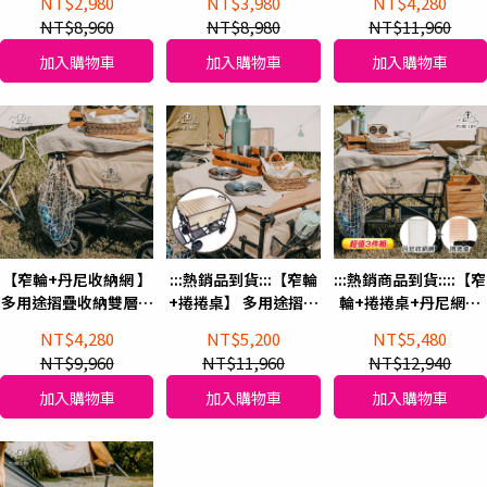
NT$2,980
NT$3,980
NT$4,280
保護套+戶外露營攜帶
輪/米色)+鋁合金木紋
NT$8,960
NT$8,980
NT$11,960
型 三層折疊置物架(加
折疊式戶外露營椅 (米
高圓桿)
色)
加入購物車
加入購物車
加入購物車
【窄輪+丹尼收納網 】
:::熱銷品到貨:::【窄輪
:::熱銷商品到貨::::【窄
多用途摺疊收納雙層越
+捲捲桌】 多用途摺疊
輪+捲捲桌+丹尼網】
野手拉車(米色)
收納雙層越野手拉車
多用途摺疊收納雙層越
NT$4,280
NT$5,200
NT$5,480
(米色)
野手拉車 (米色)
NT$9,960
NT$11,960
NT$12,940
加入購物車
加入購物車
加入購物車