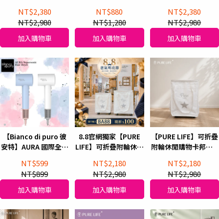
赫本黑(M size)
袋(6件組) 寶寶藍
購物卡邦包_赫本黑
NT$2,380
NT$880
NT$2,380
NT$2,980
NT$1,280
NT$2,980
加入購物車
加入購物車
加入購物車
【Bianco di puro 彼
8.8官網獨家【PURE
【PURE LIFE】可折疊
安特】AURA 國際全電
LIFE】可折疊附輪休閒
附輪休閒購物卡邦包_
壓高速負離子吹風機
購物卡邦包_天使白
天使白(M size)
NT$599
NT$2,180
NT$2,180
NT$899
NT$2,980
NT$2,980
加入購物車
加入購物車
加入購物車