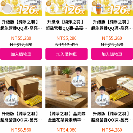
升級版【純淨之羽 】
升級版【純淨之羽 】
升級版【純淨之羽 】
超能營養QQ凍-晶亮醇
超能營養QQ凍-晶亮醇
超能營養QQ凍-晶亮醇
兒童葉黃素凍(126天
兒童葉黃素凍(126天
兒童葉黃素凍(126天
NT$5,280
NT$5,280
NT$5,280
份)+贈韓式煎烤盤1組
份)+再贈1盒
份)+贈Bugatti 布加迪
NT$12,420
NT$12,420
NT$12,420
義大利設計 吸管隨手
杯 1.18L
加入購物車
加入購物車
加入購物車
升級版【純淨之羽 】
【純淨之羽 】晶亮醇
升級版【純淨之羽 】
超能營養QQ凍-晶亮醇
金盞花葉黃素精華飲
超能營養QQ凍-晶亮醇
葉黃素凍 (200天環保
頂級EX(100入)
葉黃素凍 (100天環保
NT$8,560
NT$4,980
NT$4,280
包)
包)