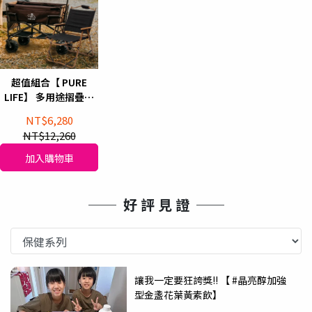
超值組合【 PURE
LIFE】 多用途摺疊收
納雙層越野手拉車(寬
NT$6,280
輪/咖色)+鋁合金木紋
NT$12,260
折疊式戶外露營椅 (黑
色)
加入購物車
──  好 評 見 證  ──
讓我一定要狂誇獎!! 【 #晶亮醇加強
型金盞花葉黃素飲】