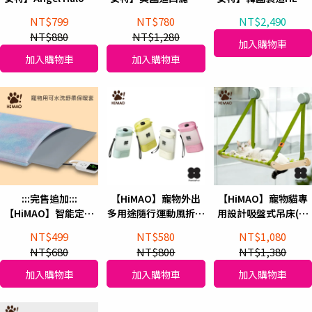
功能HEPA空氣清淨機
水龍頭淨水器(可過濾
負離子空氣清淨機-
NT$799
NT$780
NT$2,490
(附無線手持吸塵器)
24項重金屬)
AP040
NT$880
NT$1,280
加入購物車
加入購物車
加入購物車
:::完售追加:::
【HiMAO】寵物外出
【HiMAO】寵物貓專
【HiMAO】智能定時
多用途隨行運動風折疊
用設計吸盤式吊床(兩
恆溫墊 寵物用可水洗
水壺/攜帶式水壺
色可選)
NT$499
NT$580
NT$1,080
舒柔保暖套
400ml
NT$680
NT$800
NT$1,380
加入購物車
加入購物車
加入購物車