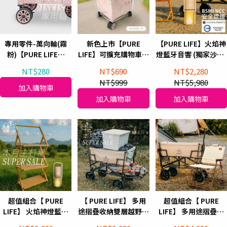
專用零件-萬向輪(霧
新色上市【PURE
【PURE LIFE】火焰神
粉)【PURE LIFE】
LIFE】可擴充購物車專
燈藍牙音響 (獨家沙色)
140L可擴充折疊購物
用 防塵雨套 (法式白)
送專屬保護套
NT$280
NT$690
NT$2,280
車專用
NT$999
NT$5,980
加入購物車
加入購物車
加入購物車
超值組合【 PURE
【 PURE LIFE】 多用
超值組合【 PURE
LIFE】 火焰神燈藍牙
途摺疊收納雙層越野手
LIFE】 多用途摺疊收
音響 (獨家沙色)送專屬
拉車 窄輪/米色
納雙層越野手拉車(窄