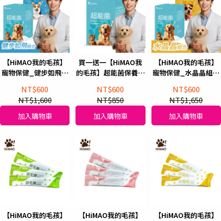
【HiMAO我的毛孩】
買一送一【HiMAO我
【HiMAO我的毛孩】
寵物保健_健步如飛組
的毛孩】超能菌保養粉
寵物保健_水晶晶組合
飛力固(1盒)+超能菌(1
Proprietary
好晶亮(1盒)+超能菌(1
NT$600
NT$600
NT$600
盒)
Probiotics (30包/盒)
盒)
NT$1,600
NT$850
NT$1,650
加入購物車
加入購物車
加入購物車
【HiMAO我的毛孩】
【HiMAO我的毛孩】
【HiMAO我的毛孩】