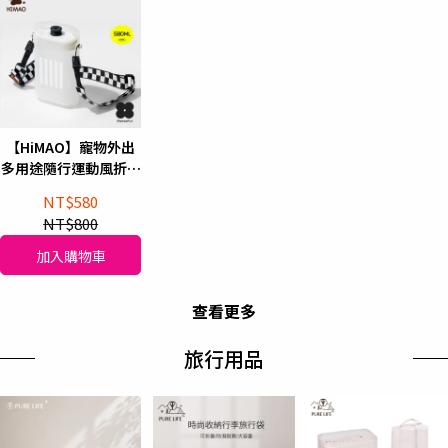
【HiMAO】寵物外出
多用途隨行運動風折疊
水壺/攜帶式水壺
NT$580
580ml
NT$800
加入購物車
查看更多
旅行用品