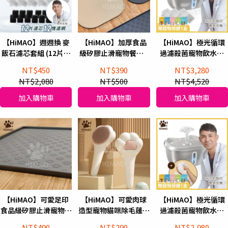
【HiMAO】週週換 麥
【HiMAO】加厚食品
【HiMAO】極光循環
飯石濾芯套組 (12片濾
級矽膠止滑寵物餐墊_
過濾殺菌寵物飲水機
芯、12塊濾網)
方型25 (兩色可選)
(加贈新版麥飯石濾芯
NT$450
NT$390
NT$3,280
套組)
NT$2,080
NT$500
NT$4,520
加入購物車
加入購物車
加入購物車
【HiMAO】可愛足印
【HiMAO】可愛肉球
【HiMAO】極光循環
食品級矽膠止滑寵物餐
造型寵物貓咪除毛蓬蓬
過濾殺菌寵物飲水機
墊_長型48 (兩色可選)
梳
+造型寵物貓咪除毛蓬
NT$490
NT$290
NT$2,980