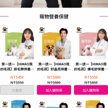
寵物營養保健
買一送一【HiMAO我
買一送一【HiMAO我
買一送一【HiMAO我
的毛孩】排毛樂保養粉
的毛孩】好晶亮保養粉
的毛孩】爆毛舒保養粉
Hairball Relief (30包/
Super Lutein (30包/
Fur Growth Support
NT$450
NT$600
NT$550
盒)
盒)
(30包/盒)
NT$550
NT$800
NT$650
已售完
加入購物車
加入購物車