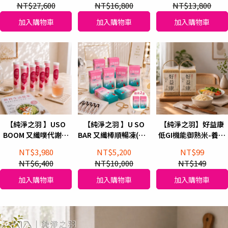
NT$27,600
NT$16,800
NT$13,800
加入購物車
加入購物車
加入購物車
【純淨之羽 】USO
【純淨之羽 】U SO
【純淨之羽】好益康
BOOM 又纖噗代謝發
BAR 又纖棒順暢凍(買8
低GI機能御熟米-養生
泡錠 (160錠/8支)
送2)2026升級配方
控糖專科
NT$3,980
NT$5,200
NT$99
NT$6,400
NT$10,000
NT$149
加入購物車
加入購物車
加入購物車