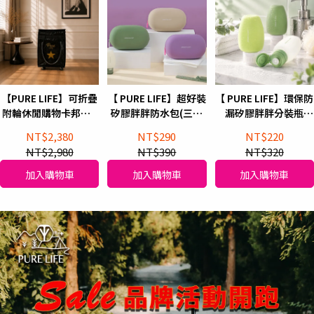
【PURE LIFE】可折疊
【 PURE LIFE】超好裝
【 PURE LIFE】環保防
附輪休閒購物卡邦包_
矽膠胖胖防水包(三色
漏矽膠胖胖分裝瓶
赫本黑(S size)
任選)
(60ml/80ml)
NT$2,380
NT$290
NT$220
NT$2,980
NT$390
NT$320
加入購物車
加入購物車
加入購物車