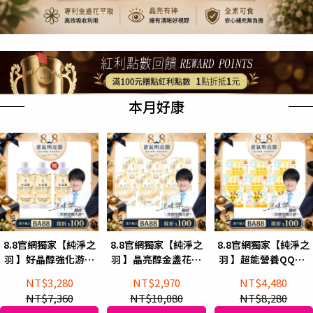
本月好康
8.8官網獨家【純淨之
8.8官網獨家【純淨之
8.8官網獨家【純淨之
羽 】好晶醇強化游離
羽 】晶亮醇金盞花葉
羽 】超能營養QQ凍-
型葉黃素飲PLUS
黃素精華飲 頂級EX(6
晶亮醇兒童葉黃素凍
NT$3,280
NT$2,970
NT$4,480
946ml(買2罐+加贈1
盒)
(60天份)
NT$7,360
NT$10,080
NT$8,280
罐體驗)