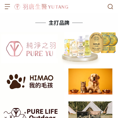
──  主打品牌  ──