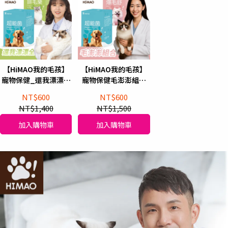
【HiMAO我的毛孩】
【HiMAO我的毛孩】
寵物保健_還我漂漂全
寵物保健毛澎澎組合
排毛樂(1盒)+超能菌(1
超能菌(1盒)+爆毛舒(1
NT$600
NT$600
盒)
盒)
NT$1,400
NT$1,500
加入購物車
加入購物車