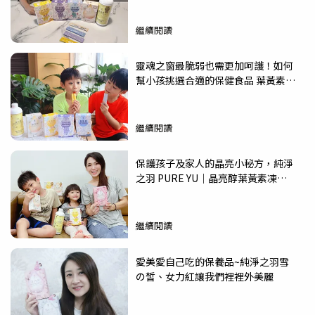
繼續閱讀
靈魂之窗最脆弱也需更加呵護！如何
幫小孩挑選合適的保健食品 葉黃素、
益生菌、鈣
繼續閱讀
保護孩子及家人的晶亮小秘方，純淨
之羽 PURE YU｜晶亮醇葉黃素凍、
晶亮醇葉黃素飲
繼續閱讀
愛美愛自己吃的保養品~純淨之羽雪
の皙、女力紅讓我們裡裡外美麗