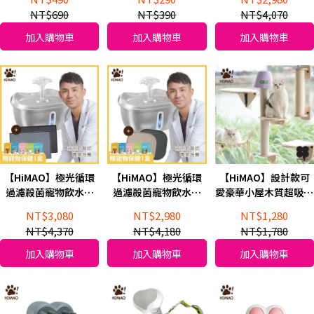
蓬梳(加新升級 麥飯石
NT$690
NT$390
NT$4,070
濾芯1入組)
加入購物車
加入購物車
加入購物車
【HiMAO】極光循環
【HiMAO】極光循環
【HiMAO】設計款可
過濾殺菌寵物飲水機
過濾殺菌寵物飲水機
愛豪華小屋木質超吸力
+長形寵物餐墊
+方形寵物餐墊
寵物貓抓柱貓跳台
NT$3,080
NT$2,980
NT$1,280
48x30cm(加新升級 麥
25.8x25.8cm(加新升
NT$4,370
NT$4,180
NT$1,780
飯石濾芯1入組)
級 麥飯石濾芯1入組)
加入購物車
加入購物車
加入購物車