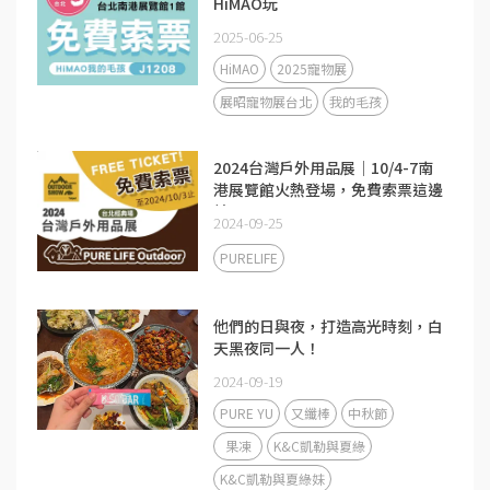
HiMAO玩
2025-06-25
HiMAO
2025寵物展
展昭寵物展台北
我的毛孩
2024台灣戶外用品展│10/4-7南
港展覽館火熱登場，免費索票這邊
請~
2024-09-25
PURELIFE
他們的日與夜，打造高光時刻，白
天黑夜同一人！
2024-09-19
PURE YU
又纖棒
中秋節
果凍
K&C凱勒與夏綠
K&C凱勒與夏綠妹