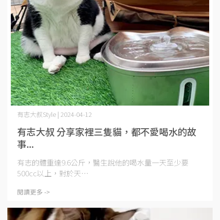
有志大叔Style | 2024-04-12
有志大叔 分享家裡三隻貓，都不愛喝水的故
事...
有志的體重達9.6公斤，醫生說他的喝水量一天至少要
500cc以上，對於天⋯
閱讀更多 ->