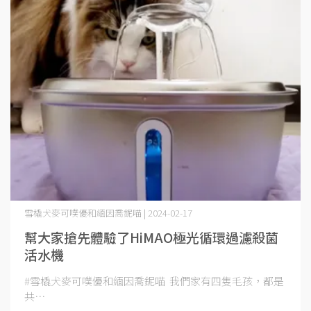
雪橇犬麥可噗優和緬因喬鈮喵 | 2024-02-17
幫大家搶先體驗了HiMAO極光循環過濾殺菌
活水機
#雪橇犬麥可噗優和緬因喬鈮喵 我們家有四隻毛孩，都是
共⋯