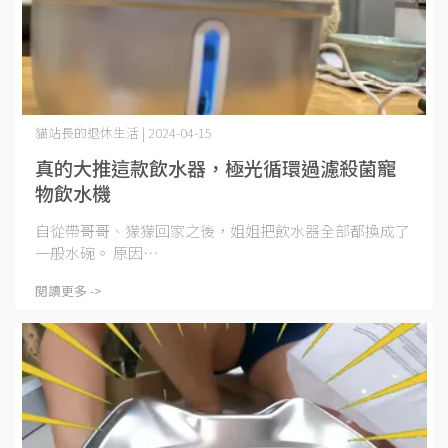
貓站長的退休生活 | 2024-04-15
真的大推這款飲水器，極光循環過濾殺菌寵
物飲水機
自從帶哥哥、獴獴回家之後，姐姐把飲水器全部都換成了
一般水碗。 原因⋯
閱讀更多 ->