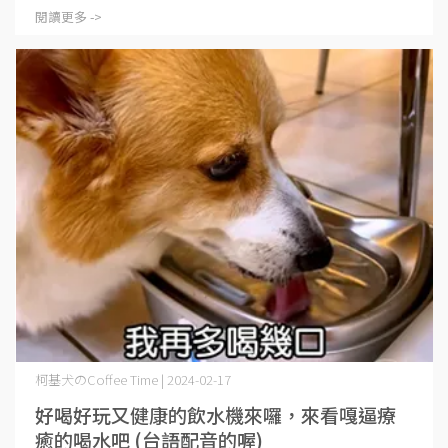
閱讀更多 ->
柯基犬のCoffee Time | 2024-02-17
好喝好玩又健康的飲水機來囉，來看嘎逼療
癒的喝水吧 (台語配音的喔)