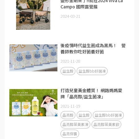
變形金剛來了!!就在2024 Viva La
Campo 國際露營展
2024-03-21
後疫情時代益生菌成為黑馬！ 營
養師教你吃好菌養好菌
2021-11-28
益生醇
益生醇bb好菌凍
打造兒童黃金體質！ 網路媽媽愛
牌「晶亮醇/益生菌凍」
2021-11-19
晶亮醇
益生醇
益生醇bb好菌凍
晶亮醇葉黃素凍
晶亮醇葉黃素飲
晶亮保養