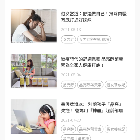
俗女當道：舒適做自己！掃除悶騷
有感打造好妹妹
2021-08-18
女力紅
女力紅舒密即食粉
後疫時代的舒適保養 晶亮醇葉黃
素為全家人健康打底！
2021-08-04
晶亮醇
晶亮醇葉黃素
俗女養成記
暑假猛滑3C，別讓孩子『晶亮』
失控！ 爸媽用『神器』超前部屬
2021-07-28
晶亮醇
晶亮醇葉黃素
俗女養成記
晶亮醇葉黃素凍