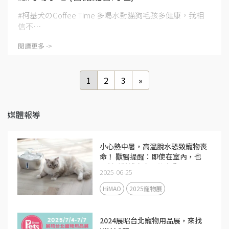
#柯基犬のCoffee Time 多喝水對貓狗毛孩多健康，我相
信不⋯
閱讀更多 ->
1
2
3
»
媒體報導
小心熱中暑，高溫脫水恐致寵物喪
命！ 獸醫提醒：即使在室內，也
要幫毛孩補充充足的水分
2025-06-25
HiMAO
2025寵物展
2024展昭台北寵物用品展，來找