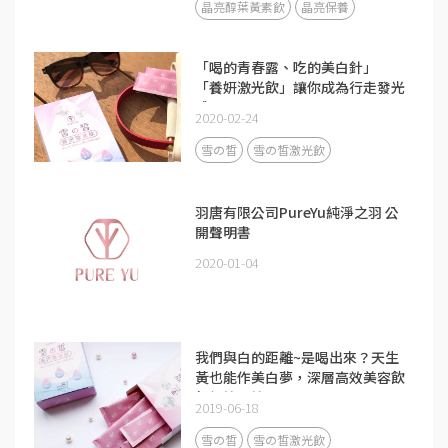
晶亮醇葉黃素飲
晶亮保養
「喝的青春露、吃的美白針」
「養妍激光飲」讓你成為行走發光
體!
2020-02-24
雪の皙
雪の皙激光飲
羽唐有限公司PureYu純淨之羽 公
開聲明書
2020-01-04
我們與白的距離~是喝出來？天生
黃也能作美白夢，深層高效美容飲
超級比一比！
2019-06-18
雪の皙
雪の皙激光飲