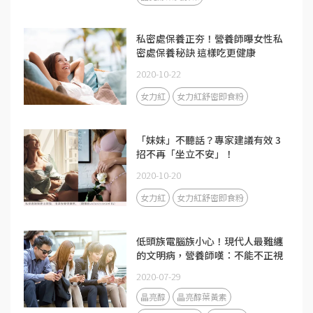
私密處保養正夯！營養師曝女性私
密處保養秘訣 這樣吃更健康
2020-10-22
女力紅
女力紅舒密即食粉
「妹妹」不聽話？專家建議有效 3
招不再「坐立不安」！
2020-10-20
女力紅
女力紅舒密即食粉
低頭族電腦族小心！現代人最難纏
的文明病，營養師嘆：不能不正視
2020-07-29
晶亮醇
晶亮醇葉黃素