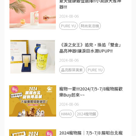
夏天健康最佳選擇!!小資族大推神
器!!!
2024-08-06
PURE YU
時尚氣泡機
《淚之女王》追完，換追「雙金」
晶亮神器!讓淚目水潤UPUP!!
2024-08-06
晶亮醇葉黃素
PURE YU
寵物一夏!!!2024/7/5-7/8寵物展歡
樂Buy起來~~
2024-08-06
HiMAO
2024寵物展
2024寵物展｜7/5-7/8 展昭台北寵