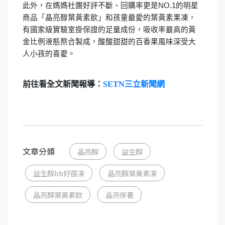
此外，在媽媽社團好評不斷、回購率更是NO.1的明星
商品「晶亮醇葉黃素飲」和孩童最愛的葉黃素果凍，
有國家級實驗室掛保證的足量成份，吸收率最高的黃
金比例液態熬合製成，酸酸甜甜的百香果風味深受大
人小孩的喜愛。
前往看全文新聞報導：
SETN三立新聞網
文章分類
晶亮醇
益生醇
益生醇bb好菌凍
晶亮醇葉黃素凍
晶亮醇葉黃素飲
晶亮保養