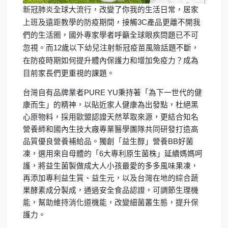
新冠肺炎全球大流行，改變了你我的生活日常，居家
上班及遠距教學的防疫期間，接觸3C產品更離不開我
們的生活圈，國外專家學者呼籲全球眼疾問題已不可
忽視。而12歲以下幼兒注射新冠疫苗風險話題不斷，
在防疫時期如何提升體內保護力和增加免疫力？成為
目前家長們更重視的課題。
台灣自有品牌業者PURE YU秉持著「為下一世代的健
康而生」的精神，以貼近家人健康為出發點，杜絕黑
心原物料，採用歐盟認證天然萃取來源，更結合知名
營養師和國內生技大廠專業醫學團隊共同研發打造高
品質優良營養補給品。獨創「益生醇」營養BB好菌
凍，選用來自母體的「6大專利原生菌株」延續媽媽呵
護，將益生菌製做成大人小孩最愛的多多風味果凍，
再添加專利益生質、益生元，以及台灣在地的綜合蔬
果酵素成分製成，通過安全食品認證，可調節生理機
能，幫助維持消化道機能，改變細菌叢生態，提升保
護力。