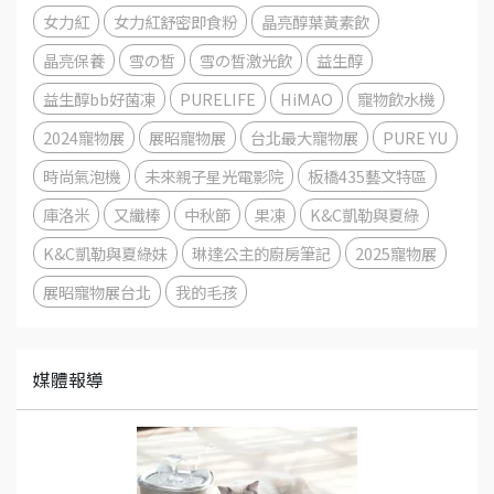
女力紅
女力紅舒密即食粉
晶亮醇葉黃素飲
晶亮保養
雪の皙
雪の皙激光飲
益生醇
益生醇bb好菌凍
PURELIFE
HiMAO
寵物飲水機
2024寵物展
展昭寵物展
台北最大寵物展
PURE YU
時尚氣泡機
未來親子星光電影院
板橋435藝文特區
庫洛米
又纖棒
中秋節
果凍
K&C凱勒與夏綠
K&C凱勒與夏綠妹
琳達公主的廚房筆記
2025寵物展
展昭寵物展台北
我的毛孩
媒體報導