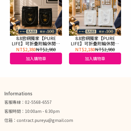
8.8官網獨家【PURE
8.8官網獨家【PURE
LIFE】可折疊附輪休閒購
LIFE】可折疊附輪休閒購
物卡邦包_赫本黑
物卡邦包_天使白
NT$2,380
NT$2,980
NT$2,180
NT$2,980
加入購物車
加入購物車
Informations
客服專線：02-5568-6557
客服時間：10:00am - 6:30pm
信箱：contract.pureyu@gmail.com