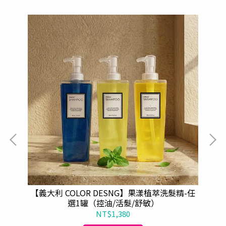
【義大利 COLOR DESNG】果漾植萃洗髮精-任
【
選1罐（控油/活髮/舒敏）
NT$1,380