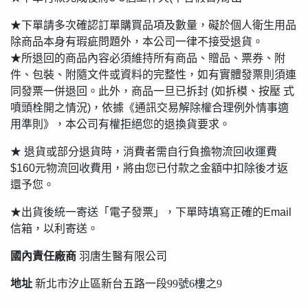
★下單請多次確認訂單購買品項及數量，礙於個人衛生用品
除商品本身有瑕疵問題外，本公司一律不接受退貨。
★所退回的商品內容必須維持所有商品、贈品、票券、附
件、包裝、附隨文件或資料的完整性，如有實體發票則須連
同發票一併退回。此外，商品一旦已拆封 (如拆模、按壓 式
噴頭栓開之情況)，依據《通訊交易解除權合理例外情事適
用準則》，本公司有權拒絕您的退換貨要求。
★ 退貨或部分退貨時，消費者需自行負擔物流回收運費
$160元物流回收費用，將由您已付款之金額中扣除後才返
還予您。
★出貨後統一寄送「電子發票」，下單時填寫正確的Email
信箱，以利寄送。
國內責任廠商
羽唐生醫有限公司
地址
新北市汐止區新台五路一段99號6樓之9