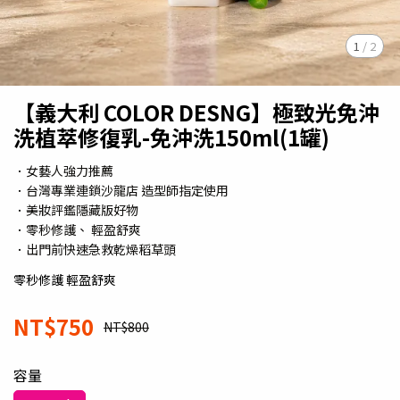
1
/
2
【義大利 COLOR DESNG】極致光免沖
洗植萃修復乳-免沖洗150ml(1罐)
．女藝人強力推薦
．台灣專業連鎖沙龍店 造型師指定使用
．美妝評鑑隱藏版好物
．零秒修護、 輕盈舒爽
．出門前快速急救乾燥稻草頭
零秒修護 輕盈舒爽
NT$750
NT$800
容量