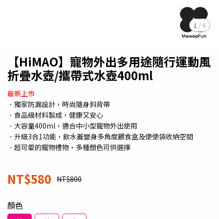
1
/
6
【HiMAO】寵物外出多用途隨行運動風
折疊水壺/攜帶式水壺400ml
最新上市
．獨家防漏設計，時尚隨身斜背帶
．食品級材料製成，健康又安心
．大容量400ml，適合中小型寵物外出使用
．升級3合1功能，飲水蓋變身多角度餵食盒及便便袋收納空間
．超可愛的寵物禮物，多種顏色可供選擇
NT$580
NT$800
顏色