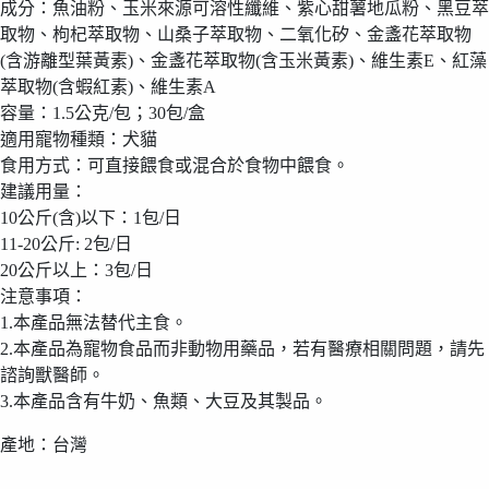
成分：魚油粉、玉米來源可溶性纖維、紫心甜薯地瓜粉、黑豆萃
取物、枸杞萃取物、山桑子萃取物、二氧化矽、金盞花萃取物
(含游離型葉黃素)、金盞花萃取物(含玉米黃素)、維生素E、紅藻
萃取物(含蝦紅素)、維生素A
容量：1.5公克/包；30包/盒
適用寵物種類：犬貓
食用方式：可直接餵食或混合於食物中餵食。
建議用量：
10公斤(含)以下：1包/日
11-20公斤: 2包/日
20公斤以上：3包/日
注意事項：
1.本產品無法替代主食。
2.本產品為寵物食品而非動物用藥品，若有醫療相關問題，請先
諮詢獸醫師。
3.本產品含有牛奶、魚類、大豆及其製品。
產地：台灣