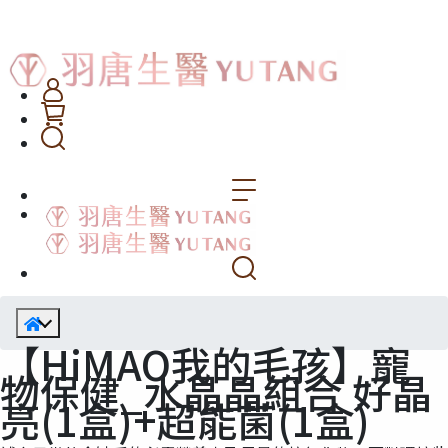
【HiMAO我的毛孩】寵
物保健_水晶晶組合 好晶
亮(1盒)+超能菌(1盒)