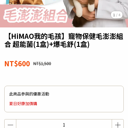
1
/
4
【HiMAO我的毛孩】寵物保健毛澎澎組
合 超能菌(1盒)+爆毛舒(1盒)
NT$600
NT$1,500
此商品參與的優惠活動
夏日好康加價購