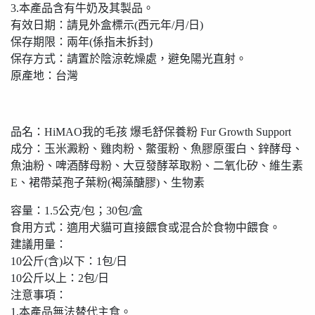
3.本產品含有牛奶及其製品。
有效日期：請見外盒標示(西元年/月/日)
保存期限：兩年(係指未拆封)
保存方式：請置於陰涼乾燥處，避免陽光直射。
原產地：台灣
品名：HiMAO我的毛孩 爆毛舒保養粉 Fur Growth Support
成分：玉米澱粉、雞肉粉、鱉蛋粉、魚膠原蛋白、鋅酵母、
魚油粉、啤酒酵母粉、大豆發酵萃取粉、二氧化矽、維生素
E、裙帶菜孢子葉粉(褐藻醣膠)、生物素
容量：1.5公克/包；30包/盒
食用方式：適用犬貓可直接餵食或混合於食物中餵食。
建議用量：
10公斤(含)以下：1包/日
10公斤以上：2包/日
注意事項：
1.本產品無法替代主食。