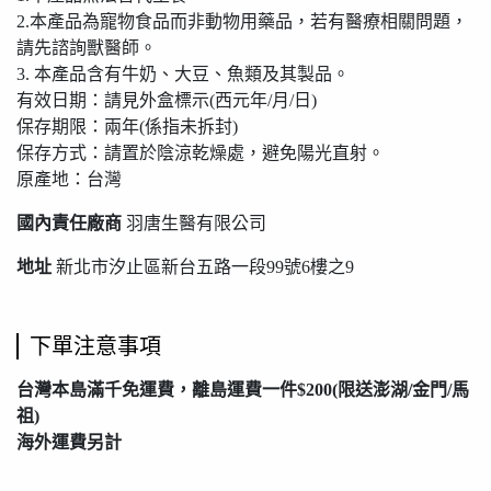
2.本產品為寵物食品而非動物用藥品，若有醫療相關問題，
請先諮詢獸醫師。
3. 本產品含有牛奶、大豆、魚類及其製品。
有效日期：請見外盒標示(西元年/月/日)
保存期限：兩年(係指未拆封)
保存方式：請置於陰涼乾燥處，避免陽光直射。
原產地：台灣
國內責任廠商
羽唐生醫有限公司
地址
新北市汐止區新台五路一段99號6樓之9
下單注意事項
台灣本島滿千免運費，離島運費一件$200(限送澎湖/金門/馬
祖)
海外運費另計