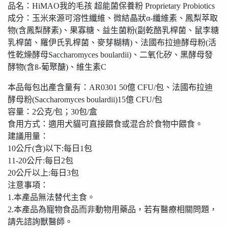
品名：HiMAO我的毛孩 超能菌保養粉 Proprietary Probiotics
成分：玉米來源可溶性纖維、微結晶狀α-纖維素、鳳梨萃取
物(含鳳梨酵素)、果寡糖、益生菌粉(副乾酪乳桿菌、鼠李糖
乳桿菌、羅伊氏乳桿菌、麥芽糊精)、法國布拉迪酵母粉(活
性乾燥酵母Saccharomyces boulardii)、二氧化矽、黑酵母發
酵物(含ß-葡聚醣)、維生素C
本品每包出產含量有：AR0301 50億 CFU/包、法國布拉迪
酵母粉(Saccharomyces boulardii)15億 CFU/包
容量：2公克/包；30包/盒
食用方式：適用犬貓可直接餵食或混合於食物中餵食。
建議用量：
10公斤(含)以下:每日1包
11-20公斤:每日2包
20公斤以上:每日3包
注意事項：
1.本產品無法替代主食。
2.本產品為寵物食品而非動物用藥品，若有醫療相關問題，
請先諮詢獸醫師。