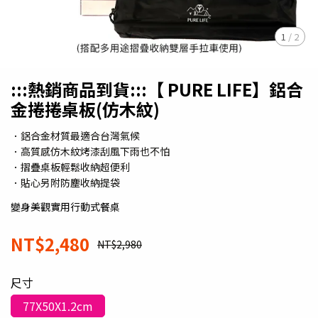
1
/
2
:::熱銷商品到貨:::【 PURE LIFE】鋁合
金捲捲桌板(仿木紋)
．鋁合金材質最適合台灣氣候
．高質感仿木紋烤漆刮風下雨也不怕
．摺疊桌板輕鬆收納超便利
．貼心另附防塵收納提袋
變身美觀實用行動式餐桌
NT$2,480
NT$2,980
尺寸
77X50X1.2cm