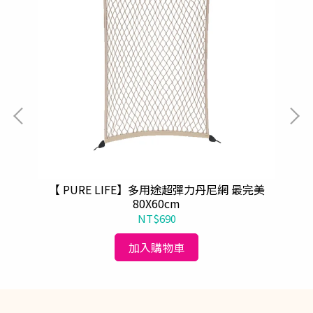
營椅
【 PURE LIFE】多用途超彈力丹尼網 最完美
【
80X60cm
NT$690
加入購物車