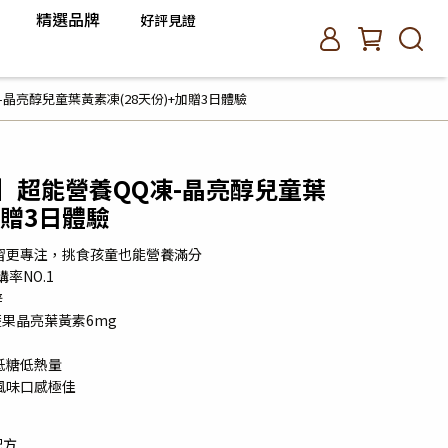
精選品牌
好評見證
晶亮醇兒童葉黃素凍(28天份)+加贈3日體驗
】超能營養QQ凍-晶亮醇兒童葉
加贈3日體驗
習更專注，挑食孩童也能營養滿分
率NO.1
鋅
蔬果晶亮葉黃素6mg
低糖低熱量
風味口感極佳
配方