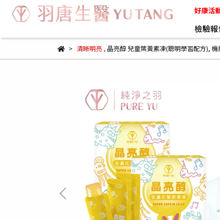
好康活
檢驗報
清晰明亮
,
晶亮醇 兒童葉黃素凍(聰明學習配方)
,
機