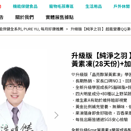
動
機能保健食品
寵物毛孩專區
生活用品
戶外休閒
告
關於我們
實體展售據點
能保健全系列
,
PURE YU
,
每月好康推薦
升級版【純淨之羽 】超能營養QQ凍-
升級版【純淨之羽 
黃素凍(28天份)+
💛升級版「晶亮醇葉黃素凍」學
．長期熱銷、家長口碑NO.1、回購
．全新升級學習成長PS腦磷脂+
．四大明星成分+80種以上野菜
．維生素A有助於維持暗部視覺
．黃金比例補充營養、無藥味、
．果凍隨身即食好吸收，百香果
．每批出廠皆通過SGS安心檢驗
全新升級6mg葉黃素+學習成長