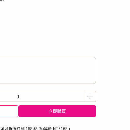
立即購買
 」可以折抵紅利
168
點 (約等於
NT$168
)