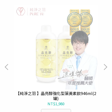
 補
【純淨之羽 】晶亮醇強化型葉黃素飲946ml(2
升
罐)
NT$1,980