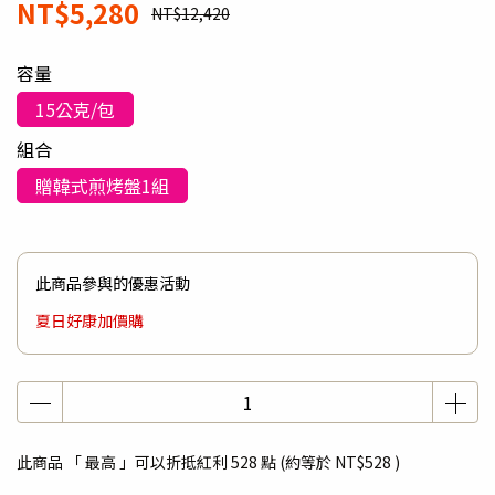
NT$5,280
NT$12,420
容量
15公克/包
組合
贈韓式煎烤盤1組
此商品參與的優惠活動
夏日好康加價購
此商品 「 最高 」可以折抵紅利
528
點 (約等於
NT$528
)