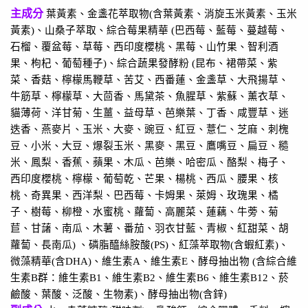
主成分
葉黃素、金盞花萃取物
(
含葉黃素、消旋玉米黃素、玉米
黃素
)
、山桑子萃取、綜合莓果精華
(
巴西莓、藍莓、蔓越莓、
石榴、覆盆莓、草莓、西印度櫻桃、黑莓、山竹果、智利酒
果、枸杞、葡萄種子
)
、綜合蔬果發酵粉
(
昆布、裙帶菜、紫
菜、香菇、檸檬馬鞭草、苦艾、西番蓮、金盞草、大飛揚草、
牛筋草、檸檬草、大茴香、馬黛茶、魚腥草、紫蘇、薰衣草、
貓薄荷、洋甘菊、生薑、益母草、芭樂葉、丁香、咸豐草、迷
迭香、燕麥片、玉米、大麥、豌豆、紅豆、薏仁、芝麻、刺槐
豆、小米、大豆、爆裂玉米、黑麥、黑豆、鷹嘴豆、扁豆、糙
米、鳳梨、香蕉、蘋果、木瓜、芭樂、哈密瓜、酪梨、梅子、
西印度櫻桃、檸檬、葡萄乾、芒果、楊桃、西瓜、腰果、核
桃、奇異果、西洋梨、巴西莓、卡姆果、萊姆、玫瑰果、橘
子、樹莓、柳橙、水蜜桃、蘿蔔、高麗菜、蓮藕、牛蒡、菊
苣、甘藷、南瓜、木薯、番茄、羽衣甘藍、青椒、紅甜菜、胡
蘿蔔、長南瓜
)
、磷脂醯絲胺酸
(PS)
、紅藻萃取物
(
含蝦紅素
)
、
微藻精華
(
含
DHA)
、維生素
A
、維生素
E
、酵母抽出物
(
含綜合維
生素
B
群：維生素
B1
、維生素
B2
、維生素
B6
、維生素
B12
、菸
鹼酸、葉酸、泛酸、生物素
)
、酵母抽出物
(
含鋅
)