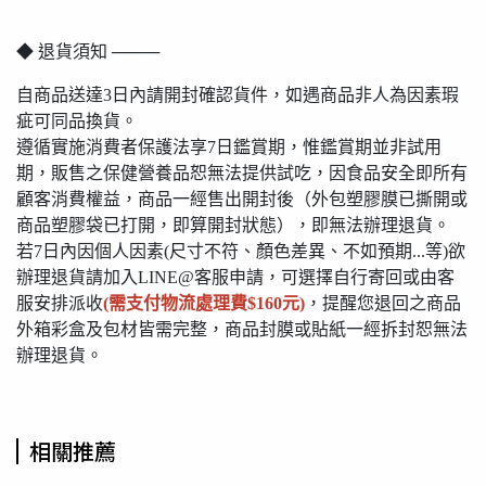
◆ 退貨須知 ────
自商品送達3日內請開封確認貨件，如遇商品非人為因素瑕
疵可同品換貨。
遵循實施消費者保護法享7日鑑賞期，惟鑑賞期並非試用
期，販售之保健營養品恕無法提供試吃，因食品安全即所有
顧客消費權益，商品一經售出開封後（外包塑膠膜已撕開或
商品塑膠袋已打開，即算開封狀態），即無法辦理退貨。
若7日內因個人因素(尺寸不符、顏色差異、不如預期...等)欲
辦理退貨請加入LINE@客服申請，可選擇自行寄回或由客
服安排派收
(需支付物流處理費$160元)
，提醒您退回之商品
外箱彩盒及包材皆需完整，商品封膜或貼紙一經拆封恕無法
辦理退貨。
相關推薦