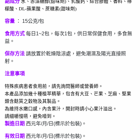
副成分
水、赤藻糖醇
(
甜味劑
)
、乳酸鈣、綜合膠體、香料、檸
檬酸、
DL-
蘋果酸、蔗糖素
(
甜味劑
)
容量
： 15公克/包
食用方式
每日1~2包，每次1包，供日常保健食用，多食無
益。
保存方法
請放置於乾燥陰涼處，避免潮濕及陽光直接照
射。
注意事項
特殊疾病患者食用前，請先詢問醫師或營養師。
本產品添加幾十種植萃精華，包含有大豆、芒果、芝麻、堅果
類含麩質之穀物及其製品。
為維持水嫩口感，內含果汁，開封時請小心果汁溢出。
請細嚼慢嚥，避免噎到。
製造日期
西元年/月/日(標示於包裝)。
有效日期
西元年/月/日(標示於包裝)。