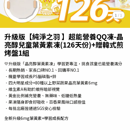
1
/
1
升級版【純淨之羽 】超能營養QQ凍-晶
亮醇兒童葉黃素凍(126天份)+贈韓式煎
烤盤1組
💛升級版「晶亮醇葉黃素凍」學習更專注，挑食孩童也能營養滿分
．長期熱銷、家長口碑NO.1、回購率NO.1
．機靈學習成長PS腦磷脂+鋅
．四大明星成分+80種以上野菜蔬果晶亮葉黃素6mg
．維生素A有助於維持暗部視覺
．黃金比例補充營養、無藥味、低糖低熱量
．果凍隨身即食好吸收，百香果風味口感極佳
．每批出廠皆通過SGS安心檢驗
全新升級6mg葉黃素+學習成長配方