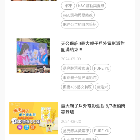
果凍
K&C凱勒與夏綠
K&C凱勒與夏綠妹
琳達公主的廚房筆記
天公保庇!!最大親子戶外電影派對
圓滿結束!!!
2024-09-09
晶亮醇葉黃素凍
PURE YU
未來親子星光電影院
板橋435藝文特區
庫洛米
最大親子戶外電影派對 9/7板橋閃
亮登場
2024-08-20
晶亮醇葉黃素凍
PURE YU
未來親子星光電影院