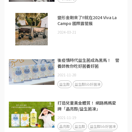
變形金剛來了!!就在2024 Viva La
Campo 國際露營展
2024-03-21
後疫情時代益生菌成為黑馬！ 營
養師教你吃好菌養好菌
2021-11-28
益生醇
益生醇bb好菌凍
打造兒童黃金體質！ 網路媽媽愛
牌「晶亮醇/益生菌凍」
2021-11-19
晶亮醇
益生醇
益生醇bb好菌凍