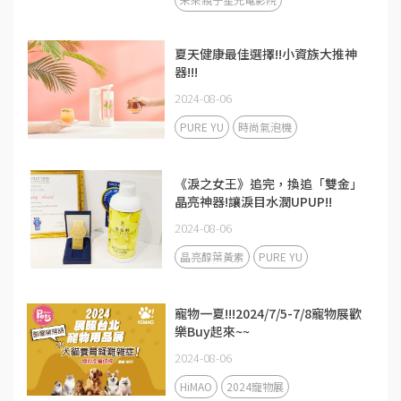
夏天健康最佳選擇!!小資族大推神
器!!!
2024-08-06
PURE YU
時尚氣泡機
《淚之女王》追完，換追「雙金」
晶亮神器!讓淚目水潤UPUP!!
2024-08-06
晶亮醇葉黃素
PURE YU
寵物一夏!!!2024/7/5-7/8寵物展歡
樂Buy起來~~
2024-08-06
HiMAO
2024寵物展