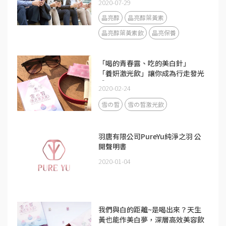
2020-07-29
晶亮醇
晶亮醇葉黃素
晶亮醇葉黃素飲
晶亮保養
「喝的青春露、吃的美白針」
「養妍激光飲」讓你成為行走發光
體!
2020-02-24
雪の皙
雪の皙激光飲
羽唐有限公司PureYu純淨之羽 公
開聲明書
2020-01-04
我們與白的距離~是喝出來？天生
黃也能作美白夢，深層高效美容飲