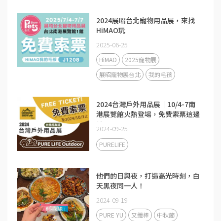
2024展昭台北寵物用品展，來找
HiMAO玩
2025-06-25
HiMAO
2025寵物展
展昭寵物展台北
我的毛孩
2024台灣戶外用品展│10/4-7南
港展覽館火熱登場，免費索票這邊
請~
2024-09-25
PURELIFE
他們的日與夜，打造高光時刻，白
天黑夜同一人！
2024-09-19
PURE YU
又纖棒
中秋節