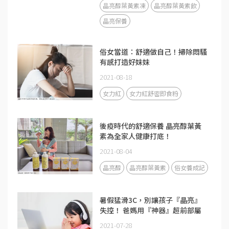
晶亮醇葉黃素凍
晶亮醇葉黃素飲
晶亮保養
俗女當道：舒適做自己！掃除悶騷
有感打造好妹妹
2021-08-18
女力紅
女力紅舒密即食粉
後疫時代的舒適保養 晶亮醇葉黃
素為全家人健康打底！
2021-08-04
晶亮醇
晶亮醇葉黃素
俗女養成記
暑假猛滑3C，別讓孩子『晶亮』
失控！ 爸媽用『神器』超前部屬
2021-07-28