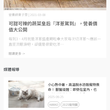
營養師夏子雯 | 2021-03-08
可甜可辣的蔬菜皇后『洋蔥駕到』，營養價
值大公開
每到3、4月就是洋蔥盛產期啦🧅大家每次切洋蔥～應該一
直狂流眼淚吧，卻還是很愛吃洋⋯
閱讀更多 ->
媒體報導
小心熱中暑，高溫脫水恐致寵物喪
命！ 獸醫提醒：即使在室內，也
要幫毛孩補充充足的水分
2025-06-25
HiMAO
2025寵物展