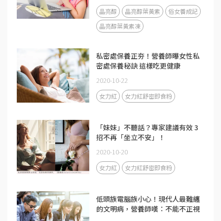
晶亮醇
晶亮醇葉黃素
俗女養成記
晶亮醇葉黃素凍
私密處保養正夯！營養師曝女性私
密處保養秘訣 這樣吃更健康
2020-10-22
女力紅
女力紅舒密即食粉
「妹妹」不聽話？專家建議有效 3
招不再「坐立不安」！
2020-10-20
女力紅
女力紅舒密即食粉
低頭族電腦族小心！現代人最難纏
的文明病，營養師嘆：不能不正視