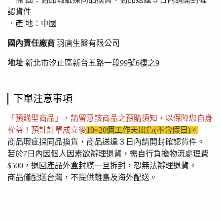
認貨件
．產 地：中國
國內責任廠商
羽唐生醫有限公司
地址
新北市汐止區新台五路一段99號6樓之9
下單注意事項
「預購型商品」，請留意該商品之預購須知，以保障您自身
權益！預計訂單成立後
10~20個工作天出貨(不含假日)。
商品瑕疵採同品換貨，商品送達３日內請開封確認貨件。
若於7日內因個人因素欲辦理退貨，需自行負擔物流處理費
$500，退回產品外盒封膜一旦拆封，恕無法辦理退貨。
商品僅配送台灣，不提供離島及海外配送。