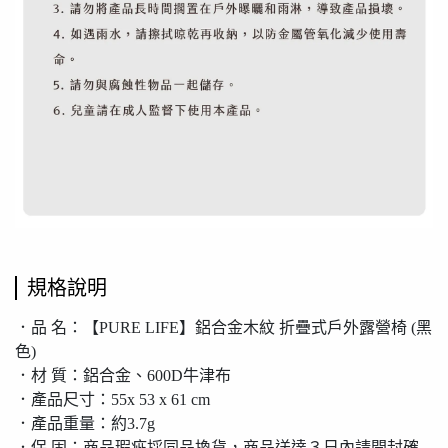
規格說明
．品 名：【PURE LIFE】鋁合金木紋 折疊式戶外露營椅 (黑
色)
．材 質：鋁合金、600D牛津布
．產品尺寸：55x 53 x 61 cm
．產品重量：約3.7g
．保 固：商品瑕疵採同品換貨，商品送達３日內請開封確