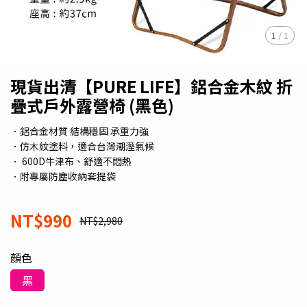
1
/
1
現貨出清【PURE LIFE】鋁合金木紋 折
疊式戶外露營椅 (黑色)
．鋁合金材質 結構穩固 承重力強
．仿木紋塗料，適合台灣潮溼氣候
． 600D牛津布、舒適不悶熱
．附專屬防塵收納套提袋
NT$990
NT$2,980
顏色
黑